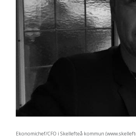
Ekonomichef/CFO i Skellefteå kommun (www.skelleft