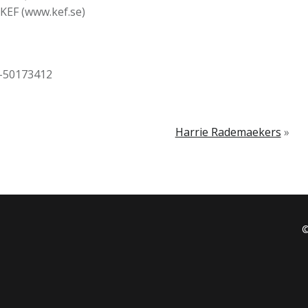
KEF (www.kef.se)
t-50173412
Harrie Rademaekers
»
©