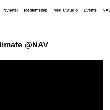
Nyheter
Medlemskap
Media/Studio
Events
NAV
limate @NAV